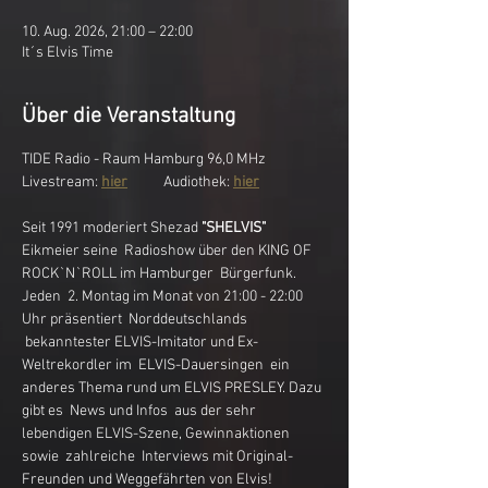
10. Aug. 2026, 21:00 – 22:00
It´s Elvis Time
Über die Veranstaltung
TIDE Radio - Raum Hamburg 96,0 MHz
Livestream: 
hier
           Audiothek: 
hier
Seit 1991 moderiert Shezad 
"SHELVIS"
Eikmeier seine  Radioshow über den KING OF 
ROCK`N`ROLL im Hamburger  Bürgerfunk. 
Jeden  2. Montag im Monat von 21:00 - 22:00 
Uhr präsentiert  Norddeutschlands 
 bekanntester ELVIS-Imitator und Ex-
Weltrekordler im  ELVIS-Dauersingen  ein 
anderes Thema rund um ELVIS PRESLEY. Dazu 
gibt es  News und Infos  aus der sehr 
lebendigen ELVIS-Szene, Gewinnaktionen
sowie  zahlreiche  Interviews mit Original-
Freunden und Weggefährten von Elvis! 