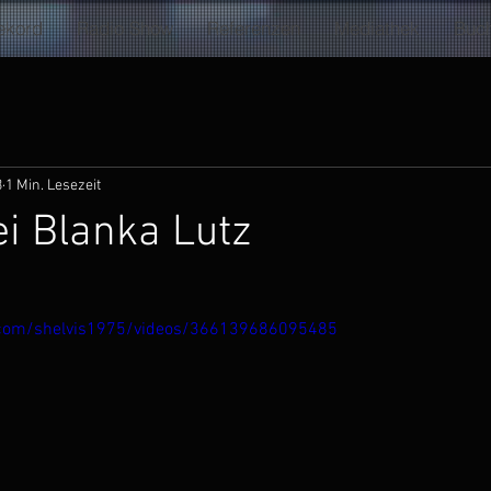
ekord
Radio Show
Referenzen
Mediathek
Buc
3
1 Min. Lesezeit
ei Blanka Lutz
.com/shelvis1975/videos/366139686095485