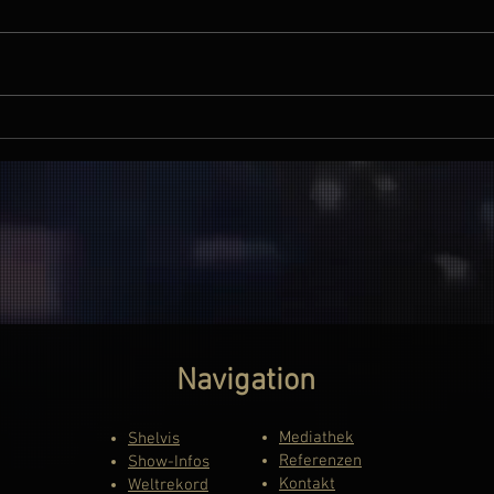
9.7.25: Live Premiere!
12.07
Doppelkonzert! Shelvis & Rex
Timm
Cordales in Laboe!
Navigation
Mediathek
Shelvis
Referenzen
Show-Infos
Kontakt
Weltrekord