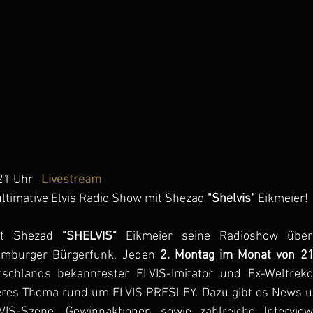
1 Uhr   
Livestream
 ultimative Elvis Radio Show mit Shezad 
"Shelvis"
 Eikmeier!
rt Shezad 
"SHELVIS"
 Eikmeier seine Radioshow übe
burger Bürgerfunk. Jeden 
2. Montag im Monat von 21
tschlands bekanntester ELVIS-Imitator und Ex-Weltreko
eres Thema rund um ELVIS PRESLEY. Dazu gibt es News un
IS-Szene, Gewinnaktionen sowie zahlreiche Interview