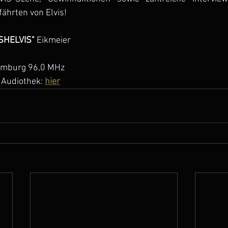
hrten von Elvis!
SHELVIS"
 Eikmeier
amburg 96,0 MHz
    Audiothek: 
hier