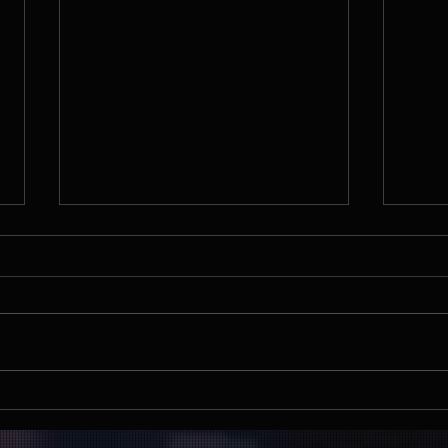
9.7.25: Live Premiere!
12.07
Doppelkonzert! Shelvis & Rex
Timm
Cordales in Laboe!