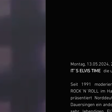
Montag, 13.05.2024, 2
IT´S ELVIS TIME
   die
Seit 1991 moderie
ROCK`N`ROLL im Ham
präsentiert Norddeu
Dauersingen ein and
sehr lebendigen ELV