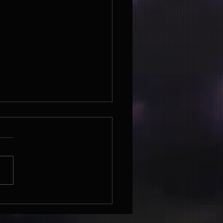
.25: Shelvis -
endorfer Strand