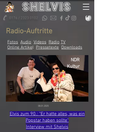
0176 / 2323 0102
Radio-Auftritte
Fotos
Audio
Videos
Radio
TV
Online Artike
l
Pressetexte
Downloads
NDR
Kultur
08.01.2025
Elvis zum 90.: "Er hatte alles, was ein
Popstar haben sollte"
Interview mit Shelvis